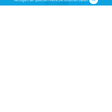
Oder rufen sie an
Maarten Mettler
(Spreche Englisch, Spanisch, Niederländisch, Deutsch)
+34 637 088 699
Ich habe gelesen und akzeptiere die
Datenschutz