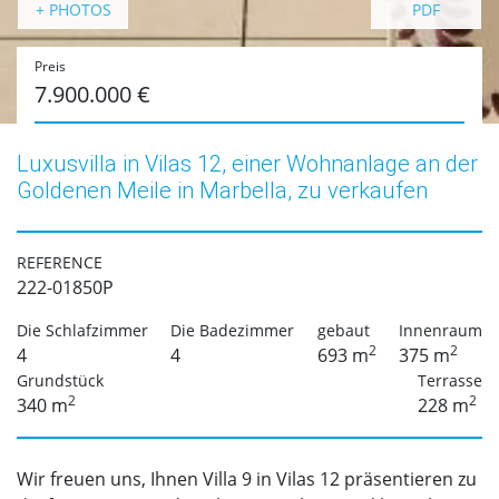
+ PHOTOS
PDF
Preis
7.900.000 €
Luxusvilla in Vilas 12, einer Wohnanlage an der
Goldenen Meile in Marbella, zu verkaufen
REFERENCE
222-01850P
Die Schlafzimmer
Die Badezimmer
gebaut
Innenraum
2
2
4
4
693 m
375 m
Grundstück
Terrasse
2
2
340 m
228 m
Wir freuen uns, Ihnen Villa 9 in Vilas 12 präsentieren zu