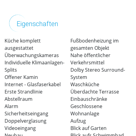
Eigenschaften
Küche komplett
Fußbodenheizung im
ausgestattet
gesamten Objekt
Überwachungskameras
Nahe öffentlicher
Individuelle Klimaanlagen-
Verkehrsmittel
Splits
Dolby Stereo Surround-
Offener Kamin
System
Internet - Glasfaserkabel
Waschküche
Erste Strandlinie
Überdachte Terrasse
Abstellraum
Einbauschränke
Alarm
Geschlossene
Sicherheitseingang
Wohnanlage
Doppelverglasung
Aufzug
Videoeingang
Blick auf Garten
Neubau
Blick aufs Schwimmbad