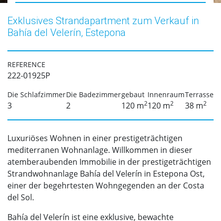
Exklusives Strandapartment zum Verkauf in
Bahía del Velerín, Estepona
REFERENCE
222-01925P
Die Schlafzimmer
Die Badezimmer
gebaut
Innenraum
Terrasse
2
2
2
3
2
120 m
120 m
38 m
Luxuriöses Wohnen in einer prestigeträchtigen
mediterranen Wohnanlage. Willkommen in dieser
atemberaubenden Immobilie in der prestigeträchtigen
Strandwohnanlage Bahía del Velerín in Estepona Ost,
einer der begehrtesten Wohngegenden an der Costa
del Sol.
Bahía del Velerín ist eine exklusive, bewachte