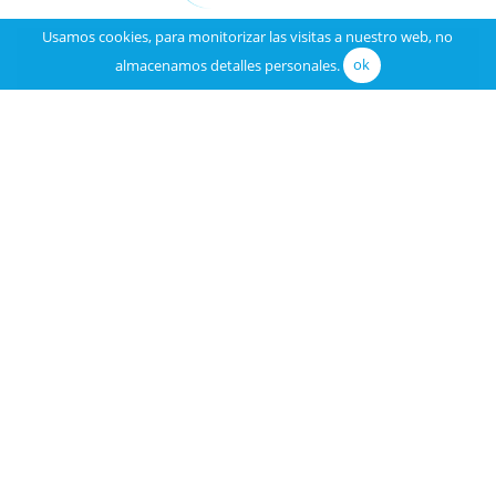
Usamos cookies, para monitorizar las visitas a nuestro web, no
almacenamos detalles personales.
ok
Búsquedas similares
Propiedades en Los Monteros Palm Beach