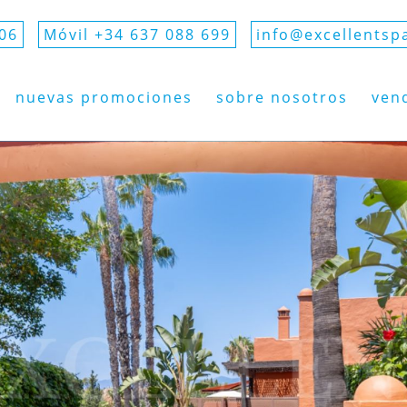
906
Móvil +34 637 088 699
info@excellentsp
nuevas promociones
sobre nosotros
ven