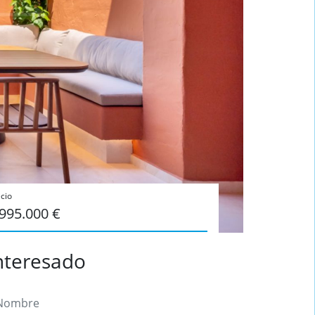
cio
.995.000 €
nteresado