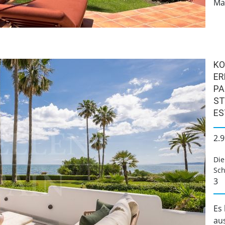
Mar
KO
ER
PA
ST
ES
2.9
Die
Sch
3
Es
au