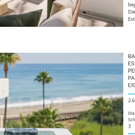
be
Di
Est
BA
ES
PE
PA
EI
2.6
Die
Sch
3