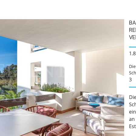
BA
RE
VE
1.8
Die
Sch
3
Di
Sch
ei
an
Est