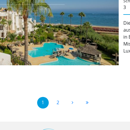
Sch
3
Di
au
in 
Mi
Lux
1
2