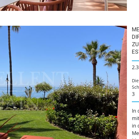
ME
DI
ZU
ES
2.3
Die
Sch
3
In
mi
in
Me