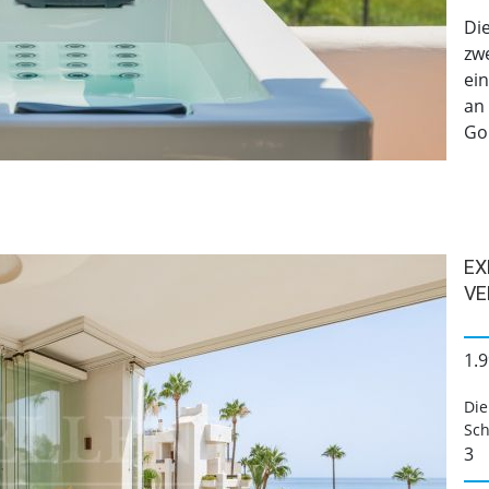
Di
zwe
ei
an 
Gol
EX
VE
1.9
Die
Sch
3