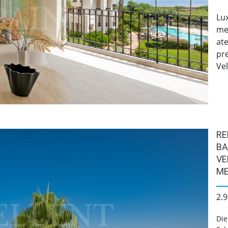
Lu
me
at
pr
Vel
RE
BA
VE
ME
2.9
Die