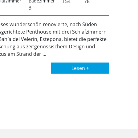
lafzimmer
Badezimmer
154
78
3
eses wunderschön renovierte, nach Süden
sgerichtete Penthouse mit drei Schlafzimmern
Bahía del Velerín, Estepona, bietet die perfekte
schung aus zeitgenössischem Design und
us am Strand der ...
Lesen +