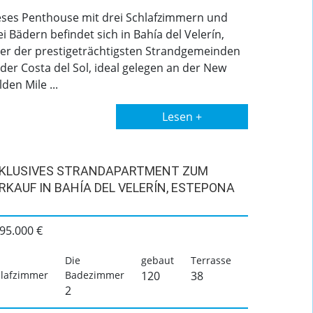
eses Penthouse mit drei Schlafzimmern und
i Bädern befindet sich in Bahía del Velerín,
ner der prestigeträchtigsten Strandgemeinden
der Costa del Sol, ideal gelegen an der New
den Mile ...
Lesen +
KLUSIVES STRANDAPARTMENT ZUM
RKAUF IN BAHÍA DEL VELERÍN, ESTEPONA
95.000 €
Die
gebaut
Terrasse
lafzimmer
Badezimmer
120
38
2