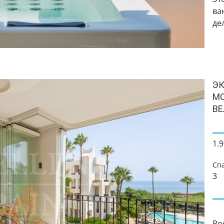
ва
де
ЭК
МО
ВЕ
1.9
Сп
3
Ро