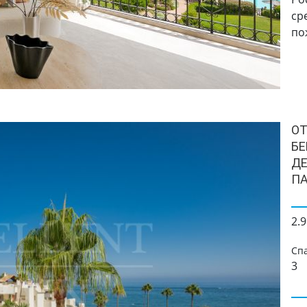
ср
по
О
БЕ
ДЕ
ПА
2.9
Сп
3