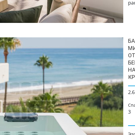
ра
БА
МИ
О
БЕ
НА
К
2.6
Сп
3
Эт