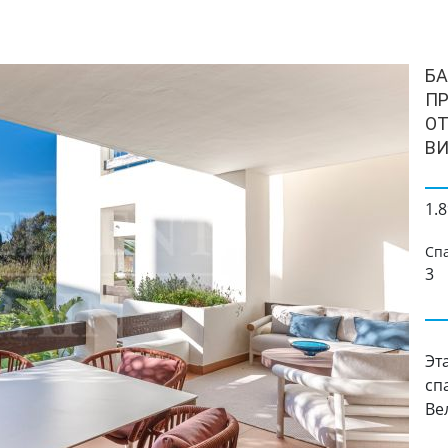
БА
П
ОТ
ВИ
1.8
Сп
3
Эт
сп
Ве