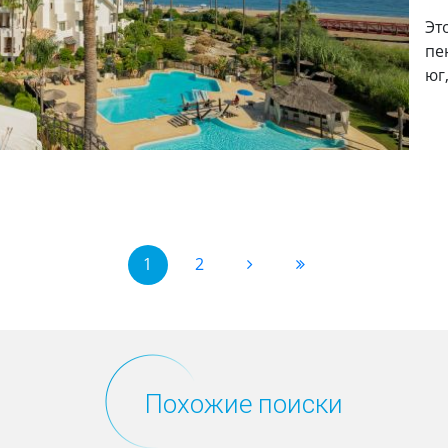
Эт
пе
юг
1
2
Похожие поиски