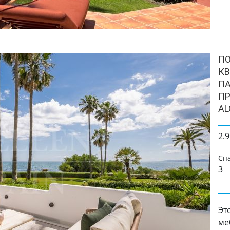
П
КВ
ПА
П
AL
2.9
Сп
3
Эт
ме