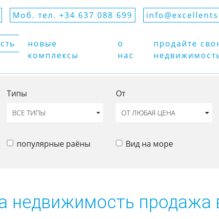
Моб. тел. +34 637 088 699
info@excellent
сть
новые
о
продайте сво
комплексы
нас
недвижимост
Типы
От
ВСЕ ТИПЫ
ОТ ЛЮБАЯ ЦЕНА
популярные раёны
Вид на море
а недвижимость продажа 