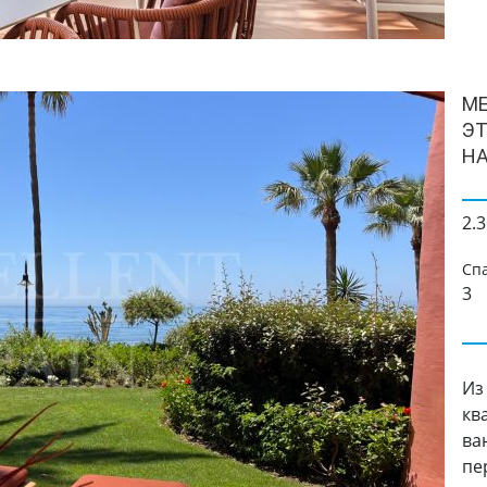
ME
ЭТ
НА
2.3
Сп
3
Из
кв
ва
пер