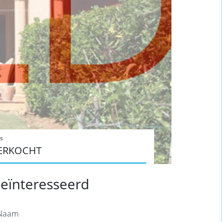
js
ERKOCHT
eïnteresseerd