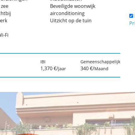
 zee
Beveiligde woonwijk
htbij
airconditioning
erk
Uitzicht op de tuin
Pr
e
Wi-Fi
IBI
Gemeenschappelijk
1,370 €/
340 €/
Jaar
Maand