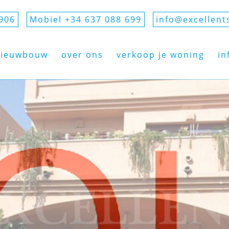
906
Mobiel +34 637 088 699
info@excellent
nieuwbouw
over ons
verkoop je woning
in