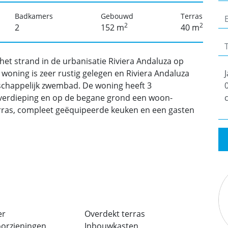
Badkamers
Gebouwd
Terras
2
2
2
152 m
40 m
et strand in de urbanisatie Riviera Andaluza op
woning is zeer rustig gelegen en Riviera Andaluza
chappelijk zwembad. De woning heeft 3
verdieping en op de begane grond een woon-
rras, compleet geëquipeerde keuken en een gasten
er
Overdekt terras
voorzieningen
Inbouwkasten