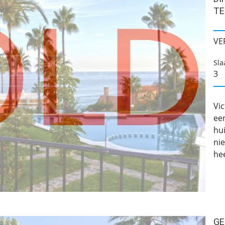
TE
VE
Sl
3
Vic
ee
hu
ni
hee
GE