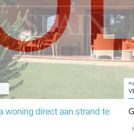
Pri
V
G
a woning direct aan strand te