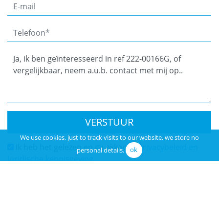
VERSTUUR
We use cookies, just to track visits to our website, we store no
Ik heb het gelezen en ga akkoord
Privacybeleid en
personal details.
ok
Juridische kennisgeving